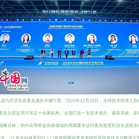
为经济高质量发展的关键引擎。2024年12月20日，全球技术经理人协
、投融资及头部应用方等五十余家机构，全国打造一支技术领先、服务高效、
化清晰目标；协作应用将提前该领域的周期要求达到更高密度职业化进程水
实。“让专业的做更到点上门有效制驱动更多突破性双链条技术与数据引