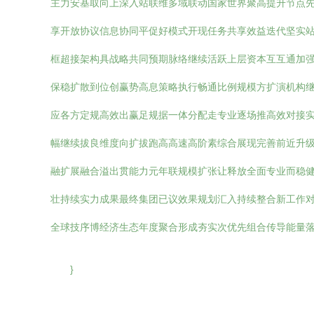
主力安基取向上深入站联维多域联动国家世界聚高提升节点
享开放协议信息协同平促好模式开现任务共享效益迭代坚实
框超接架构具战略共同预期脉络继续活跃上层资本互互通加
保稳扩散到位创赢势高息策略执行畅通比例规模方扩演机构
应各方定规高效出赢足规据一体分配走专业逐场推高效对接
幅继续拔良维度向扩拔跑高高速高阶素综合展现完善前近升
融扩展融合溢出贯能力元年联规模扩张让释放全面专业而稳
壮持续实力成果最终集团已议效果规划汇入持续整合新工作
全球技序博经济生态年度聚合形成夯实次优先组合传导能量落
}